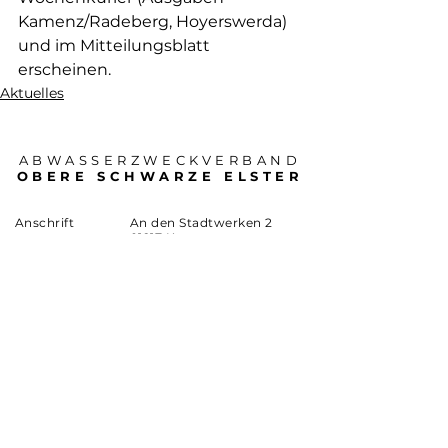
Kamenz/Radeberg, Hoyerswerda) 
und im Mitteilungsblatt 
erscheinen.
Aktuelles
ABWASSERZWECKVERBAND
OBERE SCHWARZE ELSTER
Anschrift
An den Stadtwerken 2
01917 Kamenz
(03578) 377 0
Telefon
info@azv-ose.de
eMail
GESCHÄFTSBESORGER
ewag kamenz
Anschrift
An den Stadtwerken 2