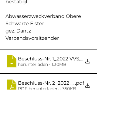
bestätigt.
Abwasserzweckverband Obere 
Schwarze Elster
gez. Dantz
Verbandsvorsitzender
Beschluss-Nr. 1_2022 VVS, 03.03.22, Vergabe Ba
herunterladen • 1.30MB
Beschluss-Nr. 2_2022 VVS, 03.03.22, KA KM Erdg
.pdf
PDF herunterladen • 350KB
Aktuelles
ABWASSERZWECKVERBAND
OBERE SCHWARZE ELSTER