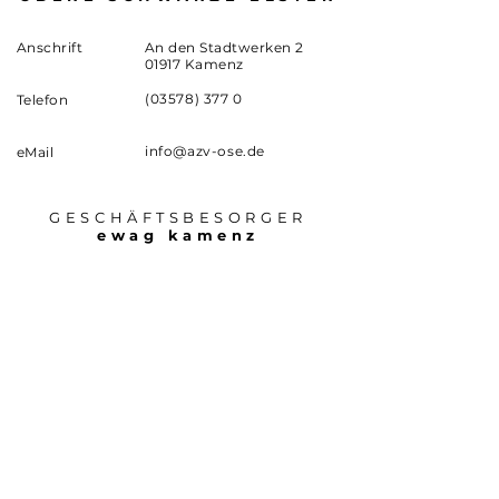
Anschrift
An den Stadtwerken 2
01917 Kamenz
(03578) 377 0
Telefon
info@azv-ose.de
eMail
GESCHÄFTSBESORGER
ewag kamenz
Anschrift
An den Stadtwerken 2
01917 Kamenz
www.ewagkamenz.de
Internet
(03578) 377 377
Havarie
Datenschutz
|
Impressum
© 2026 by AZV Obere Schwarze Elster